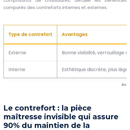
composants de chaussures, détaille les bénéfices
comparés des contreforts internes et externes.
Type de contrefort
Avantages
Externe
Bonne visibilité, verrouillage
Interne
Esthétique discrète, plus lége
Avan
Le contrefort : la pièce
maîtresse invisible qui assure
90% du maintien de la