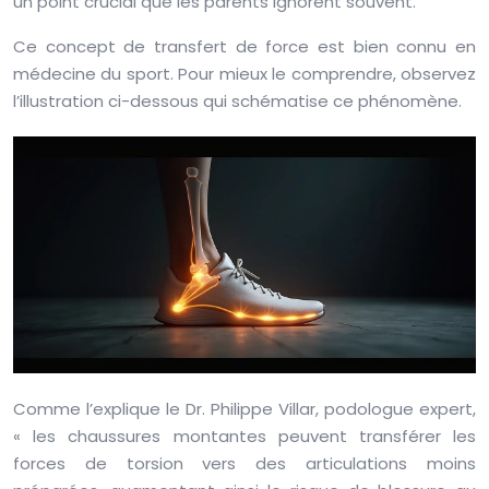
un point crucial que les parents ignorent souvent.
Ce concept de transfert de force est bien connu en
médecine du sport. Pour mieux le comprendre, observez
l’illustration ci-dessous qui schématise ce phénomène.
Comme l’explique le Dr. Philippe Villar, podologue expert,
« les chaussures montantes peuvent transférer les
forces de torsion vers des articulations moins